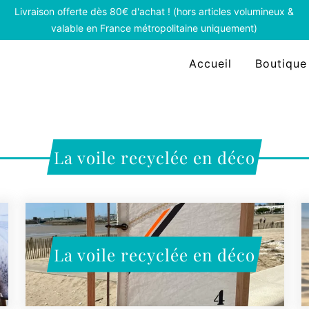
Livraison offerte dès 80€ d'achat ! (hors articles volumineux &
valable en France métropolitaine uniquement)
Accueil
Boutique
La voile recyclée en déco
La voile recyclée en déco