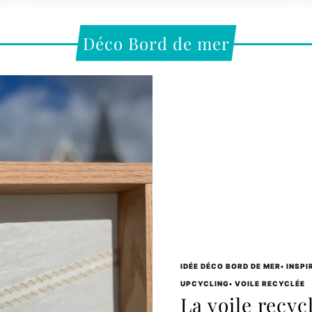
Déco Bord de mer
IDÉE DÉCO BORD DE MER
•
INSPI
UPCYCLING
•
VOILE RECYCLÉE
La voile recyc