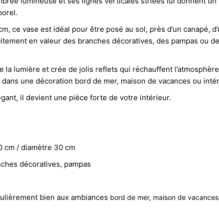
ée lumineuse et ses lignes verticales striées lui donnent un st
orel.
m, ce vase est idéal pour être posé au sol, près d’un canapé, 
faitement en valeur des branches décoratives, des pampas ou d
e la lumière et crée de jolis reflets qui réchauffent l’atmosphèr
t dans une décoration bord de mer, maison de vacances ou inté
légant, il devient une pièce forte de votre intérieur.
0 cm / d
iamètre 30 cm
anches décoratives, pampas
culièrement bien aux ambiances
bord de mer,
maison de vacances