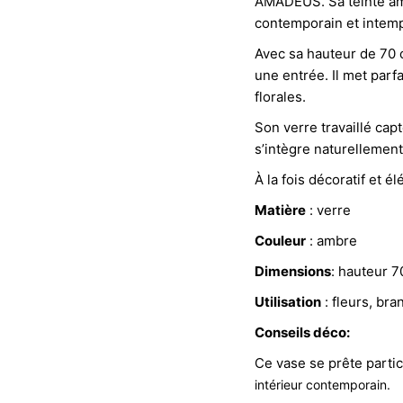
AMADEUS. Sa teinte ambr
contemporain et intemp
Avec sa hauteur de 70 c
une entrée. Il met par
florales.
Son verre travaillé capt
s’intègre naturellemen
À la fois décoratif et é
Matière
: verre
Couleur
: ambre
Dimensions
: hauteur 7
Utilisation
: fleurs, br
Conseils déco:
Ce vase se prête parti
i
ntérieur contemporain.