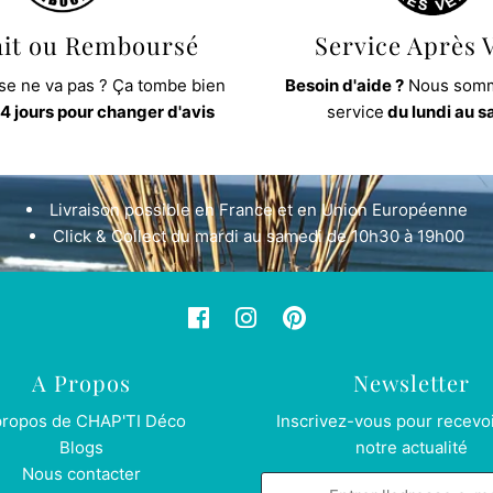
ait ou Remboursé
Service Après 
e ne va pas ? Ça tombe bien
Besoin d'aide ?
Nous somm
4 jours pour changer d'avis
service
du lundi au 
Livraison possible en France et en Union Européenne
Click & Collect du mardi au samedi de 10h30 à 19h00
A Propos
Newsletter
propos de CHAP'TI Déco
Inscrivez-vous pour recevoi
Blogs
notre actualité
Nous contacter