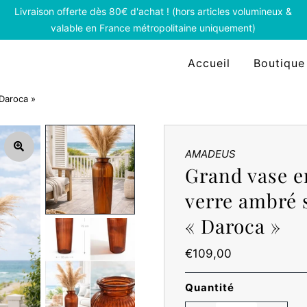
Livraison offerte dès 80€ d'achat ! (hors articles volumineux &
valable en France métropolitaine uniquement)
Accueil
Boutique
Daroca »
AMADEUS
Grand vase e
verre ambré 
« Daroca »
Prix
€109,00
ordinaire
Quantité