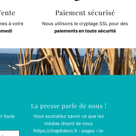
Vente
Paiement sécurisé
es à votre
Nous utilisons le cryptage SSL pour des
samedi
paiements en toute sécurité
La presse parle de nous !
r toute
Vous souhaitez savoir ce que les
médias disent de nous
!
https://chaptideco.fr › pages › la-