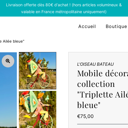
Livraison offerte dès 80€ d'achat ! (hors articles volumineux &
valable en France métropolitaine uniquement)
Accueil
Boutique
te Ailée bleue"
L'OISEAU BATEAU
Mobile décora
collection
"Triplette Ail
bleue"
Prix
€75,00
ordinaire