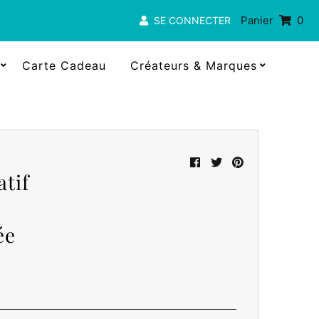
Panier
0
SE CONNECTER
Carte Cadeau
Créateurs & Marques
tif
ée