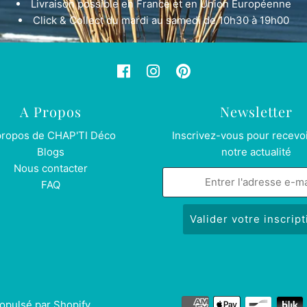
Livraison possible en France et en Union Européenne
Click & Collect du mardi au samedi de 10h30 à 19h00
A Propos
Newsletter
propos de CHAP'TI Déco
Inscrivez-vous pour recevoi
Blogs
notre actualité
Nous contacter
FAQ
opulsé par Shopify