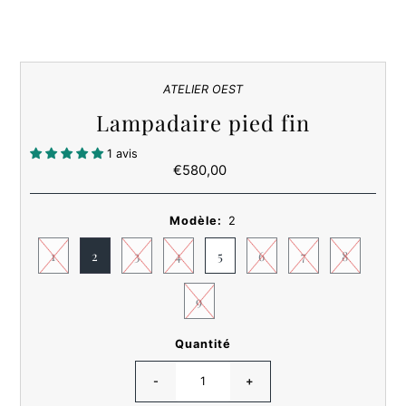
ATELIER OEST
Lampadaire pied fin
1 avis
€580,00
Prix
ordinaire
Modèle:
2
1
2
3
4
5
6
7
8
9
Quantité
-
+