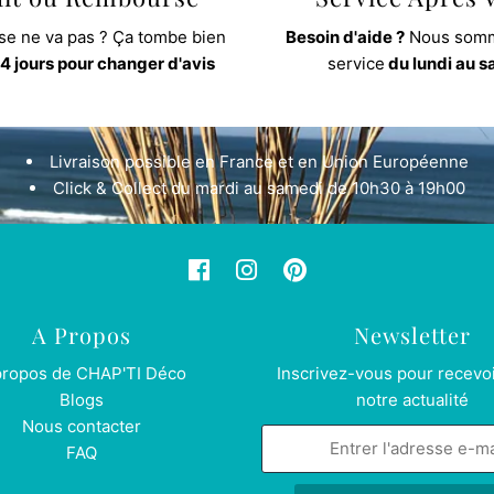
e ne va pas ? Ça tombe bien
Besoin d'aide ?
Nous somm
4 jours pour changer d'avis
service
du lundi au 
Livraison possible en France et en Union Européenne
Click & Collect du mardi au samedi de 10h30 à 19h00
A Propos
Newsletter
propos de CHAP'TI Déco
Inscrivez-vous pour recevoi
Blogs
notre actualité
Nous contacter
FAQ