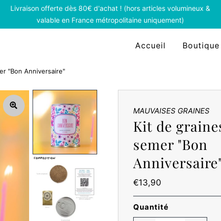
Livraison offerte dès 80€ d'achat ! (hors articles volumineux &
valable en France métropolitaine uniquement)
Accueil
Boutique
er "Bon Anniversaire"
MAUVAISES GRAINES
Kit de graine
semer "Bon
Anniversaire
Prix
€13,90
ordinaire
Quantité