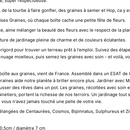
ue, super respectueuse.
de la tourbe à faire gonfler, des graines à semer et Hop, ca y es
es Graines, où chaque boîte cache une petite fête de fleurs.
, aime mélanger la beauté des fleurs avec le respect de la pla
ure de jardinage pleine de charme et de couleurs éclatantes.
igord pour trouver un terreau prêt à l'emploi. Suivez des étap
 nuage moelleux, puis semez les graines avec soin - et voilà, v
boîte aux graines, vient de France. Assemblé dans un ESAT de
aines aide notre planète à briller encore plus. Jardiner avec M
sser des rêves dans un pot. Les graines, récoltées avec soin
inetiers, portent la richesse de nos terroirs. Un jardinage tout 
 vous n'avez jamais touché une pelle de votre vie.
mélangées de Centaurées, Cosmos, Bipinnatus, Sulphureus et Zi
0,5cm / diamètre 7 cm