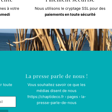
es à votre
Nous utilisons le cryptage SSL pour des
samedi
paiements en toute sécurité
La presse parle de nous !
r toute
Vous souhaitez savoir ce que les
médias disent de nous
!
https://chaptideco.fr › pages › la-
presse-parle-de-nous