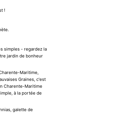
t !
nète.
es simples - regardez la
otre jardin de bonheur
 Charente-Maritime,
auvaises Graines, c'est
 en Charente-Maritime
simple, à la portée de
nnias
, galette de