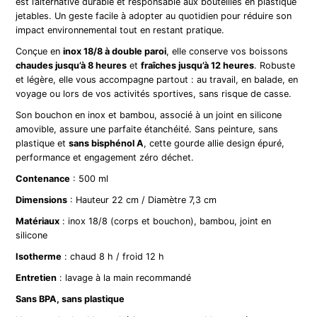
est l’alternative durable et responsable aux bouteilles en plastique
jetables. Un geste facile à adopter au quotidien pour réduire son
impact environnemental tout en restant pratique.
Conçue en
inox 18/8 à double paroi
, elle conserve vos boissons
chaudes jusqu’à 8 heures
et
fraîches jusqu’à 12 heures
. Robuste
et légère, elle vous accompagne partout : au travail, en balade, en
voyage ou lors de vos activités sportives, sans risque de casse.
Son bouchon en inox et bambou, associé à un joint en silicone
amovible, assure une parfaite étanchéité. Sans peinture, sans
plastique et
sans bisphénol A
, cette gourde allie design épuré,
performance et engagement zéro déchet.
Contenance
: 500 ml
Dimensions
: Hauteur 22 cm / Diamètre 7,3 cm
Matériaux
: inox 18/8 (corps et bouchon), bambou, joint en
silicone
Isotherme
: chaud 8 h / froid 12 h
Entretien
: lavage à la main recommandé
Sans BPA, sans plastique