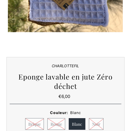
CHARLOTTEFIL
Eponge lavable en jute Zéro
déchet
€6,00
Prix
ordinaire
Couleur:
Blanc
Brique
Rouge
Blanc
Noir