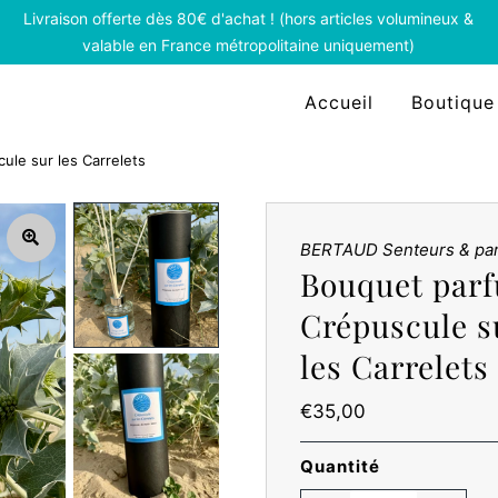
Livraison offerte dès 80€ d'achat ! (hors articles volumineux &
valable en France métropolitaine uniquement)
Accueil
Boutique
le sur les Carrelets
BERTAUD Senteurs & pa
Bouquet par
Crépuscule s
les Carrelets
Prix
€35,00
ordinaire
Quantité