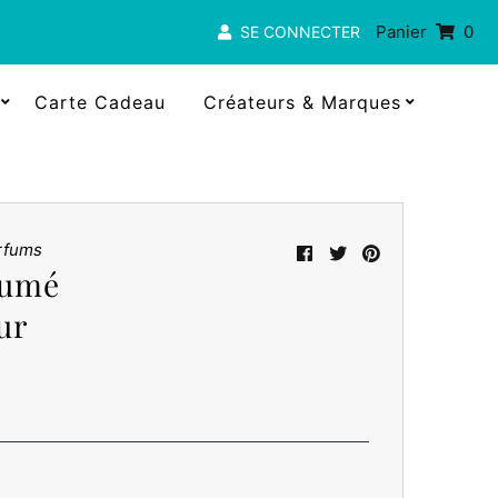
Panier
0
SE CONNECTER
Carte Cadeau
Créateurs & Marques
rfums
fumé
ur