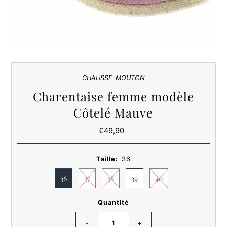
CHAUSSE-MOUTON
Charentaise femme modèle
Côtelé Mauve
€49,90
Prix
ordinaire
Taille:
36
36
37
38
39
40
Quantité
-
+