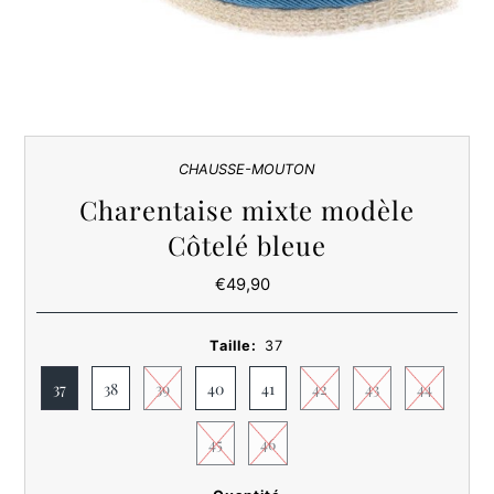
CHAUSSE-MOUTON
Charentaise mixte modèle
Côtelé bleue
€49,90
Prix
ordinaire
Taille:
37
37
38
39
40
41
42
43
44
45
46