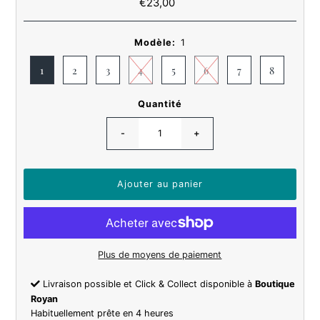
€23,00
Prix
ordinaire
Modèle:
1
1
2
3
4
5
6
7
8
Quantité
-
+
Plus de moyens de paiement
Livraison possible et Click & Collect disponible à
Boutique
Royan
Habituellement prête en 4 heures