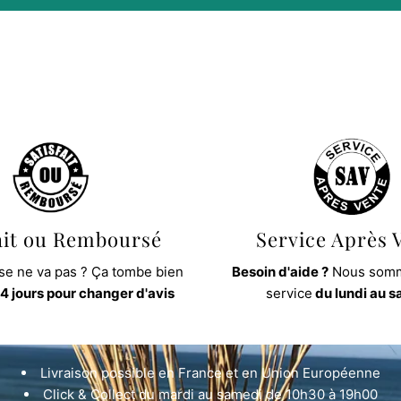
ait ou Remboursé
Service Après 
e ne va pas ? Ça tombe bien
Besoin d'aide ?
Nous somm
4 jours pour changer d'avis
service
du lundi au 
Livraison possible en France et en Union Européenne
Click & Collect du mardi au samedi de 10h30 à 19h00