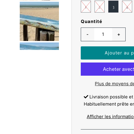
1
2
3
4
Quantité
-
+
Plus de moyens d
Livraison possible et
Habituellement prête e
Afficher les informati