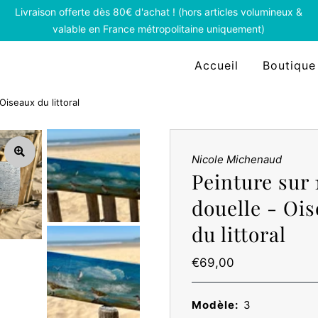
Livraison offerte dès 80€ d'achat ! (hors articles volumineux &
valable en France métropolitaine uniquement)
Accueil
Boutique
Oiseaux du littoral
Nicole Michenaud
Peinture sur 
douelle - Oi
du littoral
Prix
€69,00
ordinaire
Modèle:
3