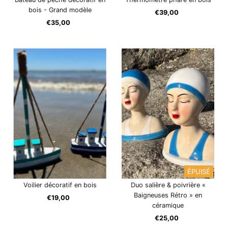
bois - Grand modèle
€39,00
Prix
€35,00
Prix
ordinaire
ordinaire
ÉPUISÉ
Voilier décoratif en bois
Duo salière & poivrière «
Baigneuses Rétro » en
€19,00
Prix
céramique
ordinaire
€25,00
Prix