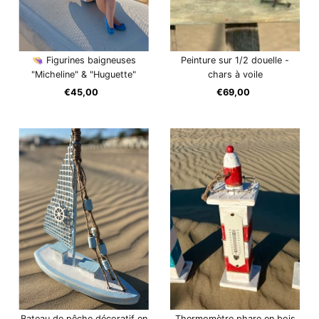
👒 Figurines baigneuses
Peinture sur 1/2 douelle -
"Micheline" & "Huguette"
chars à voile
€45,00
Prix
€69,00
Prix
ordinaire
ordinaire
Bateau de pêche décoratif en
Thermomètre phare en bois