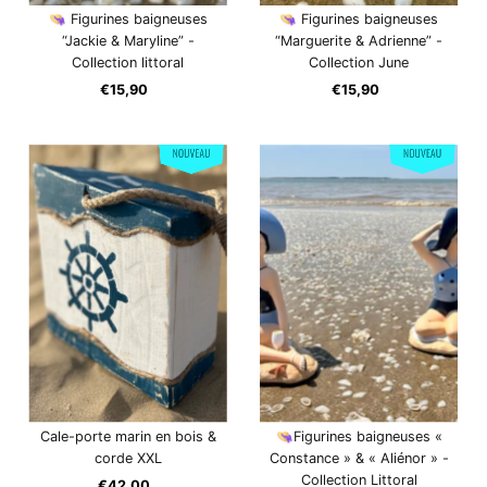
👒 Figurines baigneuses
👒 Figurines baigneuses
“Jackie & Maryline” -
“Marguerite & Adrienne” -
Collection littoral
Collection June
€15,90
Prix
€15,90
Prix
ordinaire
ordinaire
Cale-porte marin en bois &
👒Figurines baigneuses «
corde XXL
Constance » & « Aliénor » -
Collection Littoral
€42,00
Prix