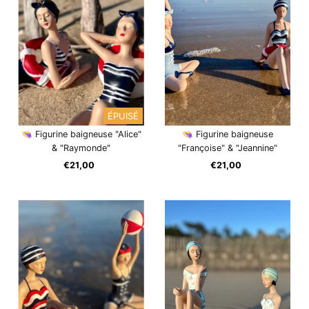
ÉPUISÉ
👒 Figurine baigneuse "Alice"
👒 Figurine baigneuse
& "Raymonde"
"Françoise" & "Jeannine"
€21,00
Prix
€21,00
Prix
ordinaire
ordinaire