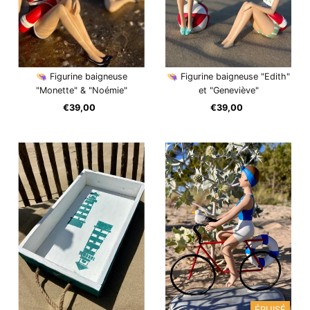
👒 Figurine baigneuse
👒 Figurine baigneuse "Edith"
"Monette" & "Noémie"
et "Geneviève"
€39,00
Prix
€39,00
Prix
ordinaire
ordinaire
ÉPUISÉ