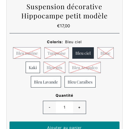
Suspension décorative
Hippocampe petit modèle
€17,00
Prix
ordinaire
Coloris:
Bleu ciel
Bleu marine
Turquoise
Bleu ciel
Blanc
Kaki
Bleu gris
Bleu Acapulco
Bleu Lavande
Bleu Caraïbes
Quantité
-
+