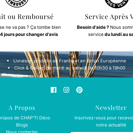
ait ou Remboursé
Service Après 
e ne va pas ? Ça tombe bien
Besoin d'aide ?
Nous somm
4 jours pour changer d'avis
service
du lundi au 
Livraison possible en France et en Union Européenne
Click & Collect du mardi au samedi de 10h30 à 19h00
A Propos
Newsletter
propos de CHAP'TI Déco
Inscrivez-vous pour recevoi
Blogs
notre actualité
Nous contacter