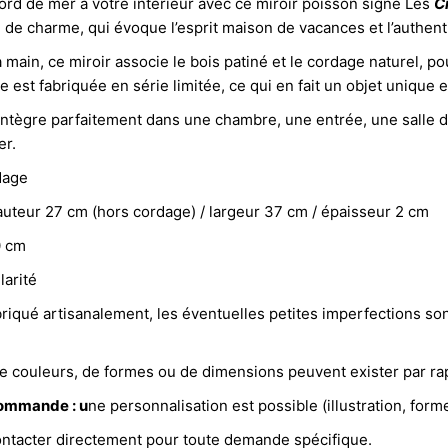
rd de mer à votre intérieur avec ce miroir poisson signé Les
C
 de charme, qui évoque l’esprit maison de vacances et l’authentici
a main, ce miroir associe le bois patiné et le cordage naturel, 
 est fabriquée en série limitée, ce qui en fait un objet unique et
intègre parfaitement dans une chambre, une entrée, une salle d
er.
dage
hauteur 27 cm (hors cordage) / l
argeur 37 cm / é
paisseur 2 cm
0 cm
larité
riqué artisanalement, les éventuelles petites imperfections so
de couleurs, de formes ou de dimensions peuvent exister par rap
commande : u
ne personnalisation est possible (illustration, forme,
ontacter directement pour toute demande spécifique.