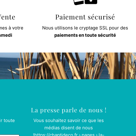
Vente
Paiement sécurisé
es à votre
Nous utilisons le cryptage SSL pour des
samedi
paiements en toute sécurité
La presse parle de nous !
r toute
Vous souhaitez savoir ce que les
médias disent de nous
!
https://chaptideco.fr › pages › la-