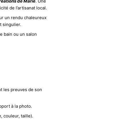
réations de Marie
. Une
té de l’artisanat local.
pour un rendu chaleureux
 singulier.
e bain ou un salon
nt les preuves de son
port à la photo.
 couleur, taille).