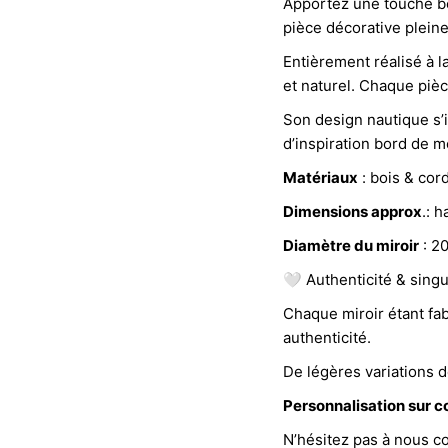
Apportez une touche bo
pièce décorative pleine
Entièrement réalisé à l
et naturel. Chaque pièce
Son design nautique s’
d’inspiration bord de m
Matériaux
: bois & cor
Dimensions approx
.: 
Diamètre du miroir
: 2
🤍 Authenticité & singu
Chaque miroir étant fab
authenticité.
De légères variations 
Personnalisation sur 
N’hésitez pas à nous c