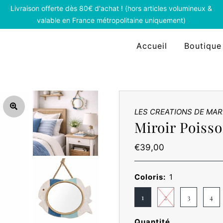
Livraison offerte dès 80€ d'achat ! (hors articles volumineux &
valable en France métropolitaine uniquement)
Accueil
Boutique
LES CREATIONS DE MAR
Miroir Poiss
Prix
€39,00
ordinaire
Coloris:
1
1
2
3
4
Quantité