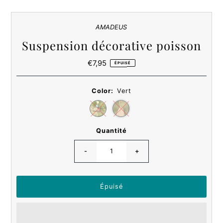
AMADEUS
Suspension décorative poisson
€7,95
Prix
ÉPUISÉ
ordinaire
Color:
Vert
Quantité
-
+